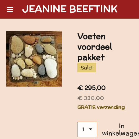
JEANINE BEEFTINK
Ga
direct
naar
de
Voeten
hoofdinhoud
voordeel
pakket
Sale!
€ 295,00
€ 330,00
GRATIS verzending
In
winkelwage