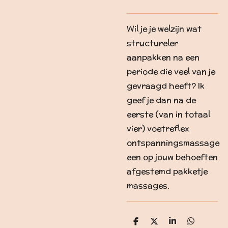
Wil je je welzijn wat
structureler
aanpakken na een
periode die veel van je
gevraagd heeft? Ik
geef je dan na de
eerste (van in totaal
vier) voetreflex
ontspanningsmassage
een op jouw behoeften
afgestemd pakketje
massages.
D
D
S
D